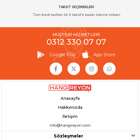
TAKSİT SEÇENEKLERİ
Tüm kredi kartları ile 6 taksit’e kadar ödeme imkanı
MÜŞTERİ HİZMETLERİ
0312 330 07 07
Google Play
App Store
Anasayfa
Hakkımızda
İletişim
info@hangireyon.com
Sözleşmeler