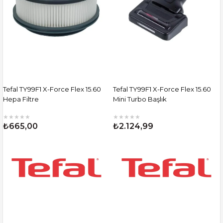
Tefal TY99F1 X-Force Flex 15.60
Tefal TY99F1 X-Force Flex 15.60
Hepa Filtre
Mini Turbo Başlık
★
★
★
★
★
★
★
★
★
★
₺665,00
₺2.124,99