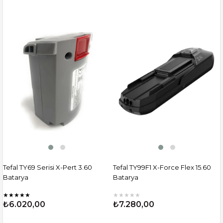
Tefal TY69 Serisi X-Pert 3.60
Tefal TY99F1 X-Force Flex 15.60
Batarya
Batarya
★
★
★
★
★
★
★
★
★
★
₺6.020,00
₺7.280,00