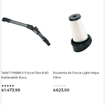
Tefal TY9688 X-Force Flex 8.60
Rowenta Air Force Light Hepa
Katlanabilir Boru
Filtre
★
★
★
★
★
★
★
★
★
★
₺1.473,99
₺623,00