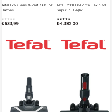
Tefal TY69 Serisi X-Pert 3.60 Toz
Tefal TY99F1 X-Force Flex 15.60
Haznesi
Süpürücü Başlık
★
★
★
★
★
★
★
★
★
★
₺633,99
₺4.382,00