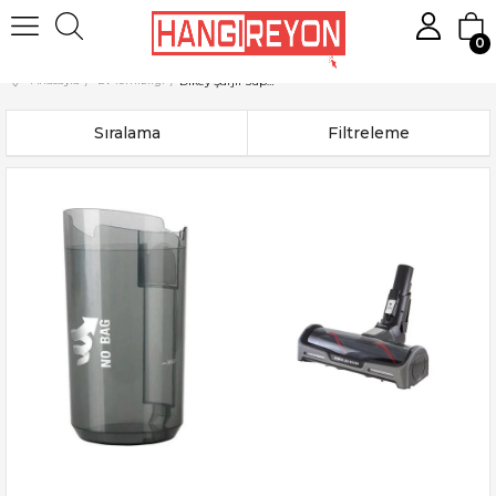
0
Anasayfa
Ev Temizliği
Dikey Şarjlı Süpürgeler
Sıralama
Filtreleme