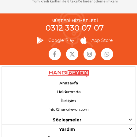
Tüm kredi kartları ile 6 taksit’e kadar ödeme imkanı
MÜŞTERİ HİZMETLERİ
0312 330 07 07
Google Play
App Store
Anasayfa
Hakkımızda
İletişim
info@hangireyon.com
Sözleşmeler
Yardım