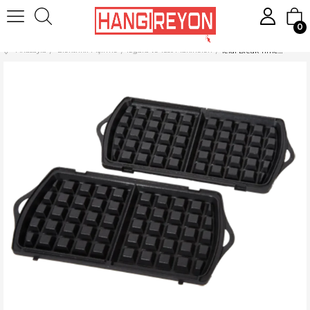
0
Anasayfa
Elektrikli Pişirme
Izgara ve Tost Makineleri
Tefal Break Time Waffle Plakası