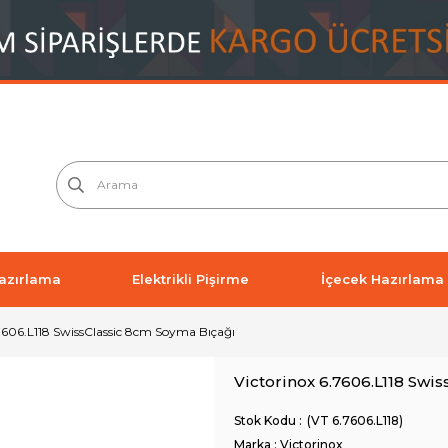
azırlama
Elektrikli Pişirme
İçecek Hazırlama
.7606.L118 SwissClassic 8cm Soyma Bıçağı
Victorinox 6.7606.L118 Swi
(VT 6.7606.L118)
Marka
:
Victorinox