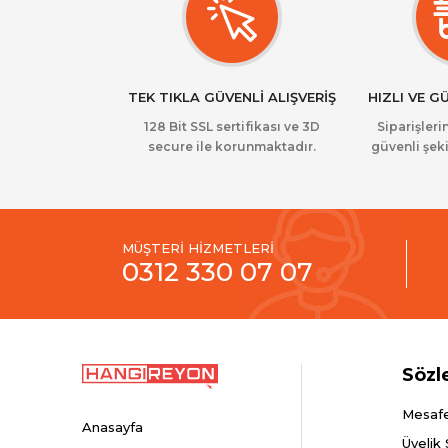
TEK TIKLA GÜVENLİ ALIŞVERİŞ
HIZLI VE G
128 Bit SSL sertifikası ve 3D
Siparişlerin
secure ile korunmaktadır.
güvenli şeki
MÜŞTERİ HİZMETLERİ
0312 330 07 07
Sözl
Mesafe
Anasayfa
Üyelik